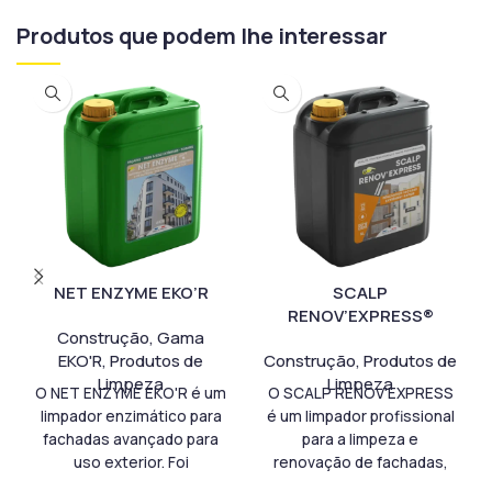
Produtos que podem lhe interessar
NET ENZYME EKO’R
SCALP
RENOV’EXPRESS®
Construção
,
Gama
EKO'R
,
Produtos de
Construção
,
Produtos de
Limpeza
Limpeza
O NET ENZYME EKO'R é um
O SCALP RENOV'EXPRESS
limpador enzimático para
é um limpador profissional
fachadas avançado para
para a limpeza e
uso exterior. Foi
renovação de fachadas,
desenvolvido para a
telhados, paredes e