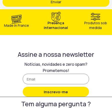
Enviar
necessário. Desta forma,
garante uma intervenção
eficaz em diferentes
contextos de obra. Por
Presença
Produtos sob
fim, a aplicação é simples e
Made In France
internacional
medida
controlada. O utilizador
aplica o produto de forma
uniforme de baixo para
cima e pode
complementar com
Assine a nossa newsletter
escovagem leve, se
necessário. Desta forma,
Notícias, novidades e zero spam?
garante uma intervenção
Prometemos!
eficaz em diferentes
contextos de obra.
Inscrevo-me
Tem alguma pergunta ?