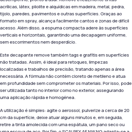
acrílicas, látex, pliolite e alquídicas em madeira, metal, pedra,
tijolo, paredes, pavimentos e outras superfícies. Graças ao
formato em spray, alcança facilmente cantos e zonas de difícil
acesso. Além disso, a espuma compacta adere às superfícies
verticais e horizontais, garantindo uma decapagem uniforme,
sem escorrimentos nem desperdício.
Este decapante remove também tags e grafítis em superfícies
não tratadas. Assim, é ideal para retoques, limpezas
localizadas e trabalhos de precisão, tratando apenas a área
necessária. A fórmula não contém cloreto de metileno e atua
em profundidade sem comprometer os materiais. Por isso, pode
ser utilizada tanto no interior como no exterior, assegurando
uma aplicação rápida e homogénea.
A utilização é simples: agite o aerossol, pulverize a cerca de 20
cm da superfície, deixe atuar alguns minutos e, em seguida,
retire a tinta amolecida com uma espátula, um pano seco ou
uma escova de aço. Por fim, o SCALPEX AE NW NG adapta-se a