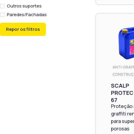
Outros suportes
Paredes/Fachadas
Repor os filtros
ANTI-GRAFF
CONSTRUÇ
SCALP
PROTEC
67
Proteção 
graffiti r
para super
porosas