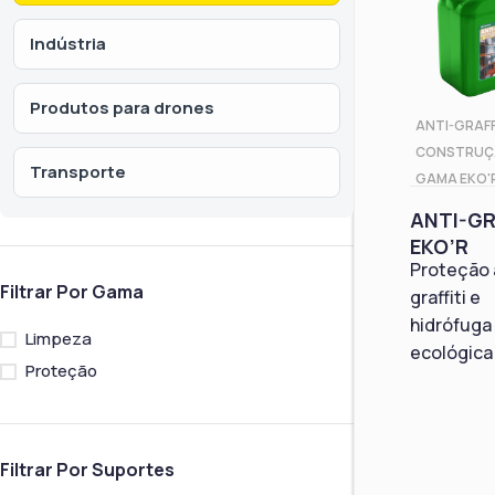
Indústria
Produtos para drones
ANTI-GRAFF
CONSTRUÇ
Transporte
GAMA EKO'
ANTI-GR
EKO’R
Proteção 
Filtrar Por Gama
graffiti e
hidrófuga
Limpeza
ecológica 
Proteção
Filtrar Por Suportes