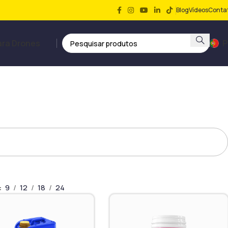
Blog
Vídeos
Conta
ara Drones
P
9
12
18
24