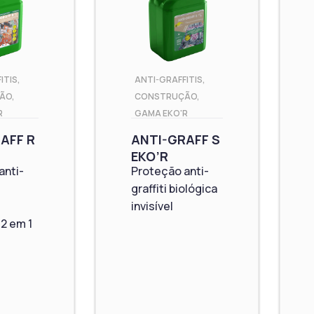
ITIS
,
ANTI-GRAFFITIS
,
ÃO
,
CONSTRUÇÃO
,
R
GAMA EKO'R
AFF R
ANTI-GRAFF S
EKO’R
anti-
Proteção anti-
graffiti biológica
invisível
2 em 1