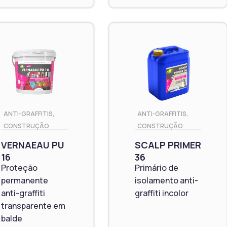
ANTI-GRAFFITIS
,
ANTI-GRAFFITIS
,
CONSTRUÇÃO
CONSTRUÇÃO
VERNAEAU PU
SCALP PRIMER
16
36
Proteção
Primário de
permanente
isolamento anti-
anti-graffiti
graffiti incolor
transparente em
balde