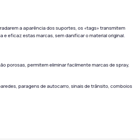
egradarem a aparência dos suportes, os «tags» transmitem
 e eficaz estas marcas, sem danificar o material original.
e não porosas, permitem eliminar facilmente marcas de spray,
aredes, paragens de autocarro, sinais de trânsito, comboios
mais tempo passar, mais difícil e demorado será o processo de