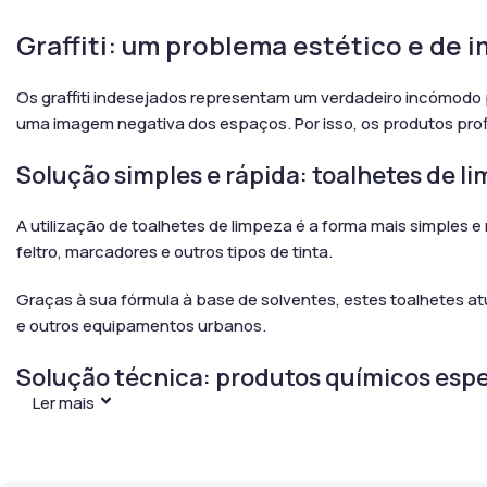
Graffiti: um problema estético e de
Os graffiti indesejados representam um verdadeiro incómodo 
uma imagem negativa dos espaços. Por isso, os produtos profiss
Solução simples e rápida: toalhetes de li
A utilização de toalhetes de limpeza é a forma mais simples e 
feltro, marcadores e outros tipos de tinta.
Graças à sua fórmula à base de solventes, estes toalhetes a
e outros equipamentos urbanos.
Solução técnica: produtos químicos espe
Ler mais
Para evitar que um graffiti penetre em profundidade no suport
limpeza. Nestes casos, recomenda-se a utilização de produto