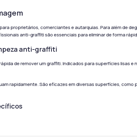
 imagem
para proprietários, comerciantes e autarquias. Para além de d
ionais anti-graffiti são essenciais para eliminar de forma rápida
mpeza anti-graffiti
rápida de remover um graffiti. Indicados para superfícies lisas 
tuam rapidamente. São eficazes em diversas superfícies, como p
cíficos
e, é aconselhável intervir o mais rapidamente possível. Quanto 
s químicos específicos.