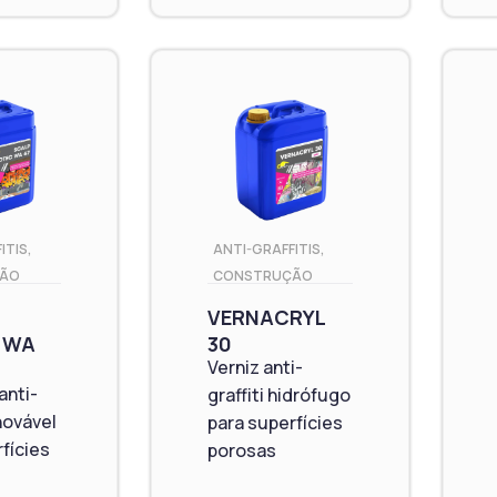
ITIS
,
ANTI-GRAFFITIS
,
ÃO
CONSTRUÇÃO
VERNACRYL
 WA
30
Verniz anti-
anti-
graffiti hidrófugo
enovável
para superfícies
fícies
porosas