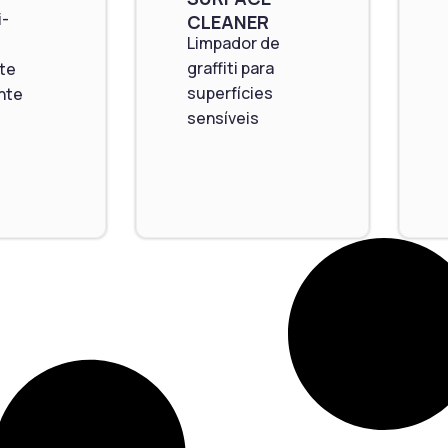
i-
CLEANER
Limpador de
graffiti para
te
superfícies
nte
sensíveis