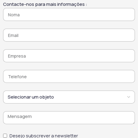
Contacte-nos para mais informações :
poluição. Assim, ajuda a
ambiente. Este produto
restaurar a aparência
para limpeza de fachadas
original dos revestimentos
torna-se um aliado para
e a manter um aspeto
profissionais de renovação
uniforme ao longo do
e preparação de suportes.
tempo. Por fim, este
Desta forma, facilita
limpador de fachadas de
intervenções mais rápidas
tijolo combina
e melhora o resultado final.
desempenho,
Por fim, o SCALP PRONET
versatilidade e respeito
combina desempenho,
pelos materiais,
rapidez e versatilidade,
oferecendo uma solução
oferecendo uma solução
fiável para a manutenção
eficaz para limpeza e
de superfícies em
preparação de superfícies
ambientes exigentes.
antes dos trabalhos de
acabamento.
Desejo subscrever a newsletter