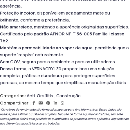
aderência.
Proteção
incolor
, disponível em acabamento mate ou
brilhante, conforme a preferência.
Não amarelece
, mantendo a aparência original das superfícies.
Certificado pelo
padrão AFNOR NF. T 36-005 Família I classe
7b2
.
Mantém a permeabilidade ao vapor de água
, permitindo que o
suporte “respire” naturalmente.
Sem COV
, seguro para o ambiente e para os utilizadores.
Dessa forma
, o VERNACRYL 30 proporciona uma solução
completa, prática e duradoura para proteger superfícies
porosas, ao mesmo tempo que simplifica a manutenção diária.
Categorias:
Anti-Graffitis
,
Construção
Compartilhar :
*Os valores de rendimento são fornecidos apenas para fins informativos. Esses dados são
usados ​​para estimar o custo dos projetos. Não são de forma alguma contratuais; somente
testes podem definir com precisão as quantidades de produto a serem aplicadas, dependendo
das diferentes superfícies a serem tratadas.