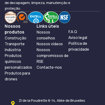
de decapagem, limpeza, manutenção e
proteção.
Nossos
Links úteis
produtos
F.A.Q
Nossos
Aviso legal
Construção
conselhos
Política de
Transporte
Nossos vídeos
privacidade
Indústria
Nossos
Produtos
compromissos de
químicos
RSE
personalizados
Contacte-nos
Produtos para
drones
ZI de la Poudrette 8-14, Allée de Bruxelles