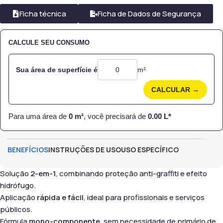
Ficha técnica
Ficha de Dados de Segurança
CALCULE SEU CONSUMO
Sua área de superfície é
m²
CALCULAR →
Para uma área de
0
m²
, você precisará de
0.00
L*
BENEFÍCIOS
INSTRUÇÕES DE USO
USO ESPECÍFICO
Solução
2-em-1
, combinando proteção anti-graffiti e efeito
hidrófugo.
Aplicação
rápida e fácil
, ideal para profissionais e serviços
públicos.
Fórmula
mono-componente
, sem necessidade de primário de