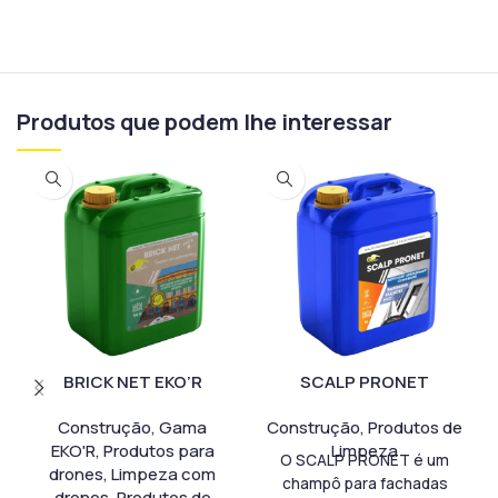
Produtos que podem lhe interessar
BRICK NET EKO’R
SCALP PRONET
Construção
,
Gama
Construção
,
Produtos de
EKO'R
,
Produtos para
Limpeza
O SCALP PRONET é um
drones
,
Limpeza com
champô para fachadas
drones
,
Produtos de