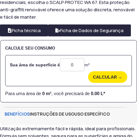
residenciais, escolha o SCALP PROTEC WA 67. Esta proteção
anti-graffiti renovável oferece uma solução discreta, renovável
e fácil de manter.
Ficha técnica
Ficha de Dados de Segurança
CALCULE SEU CONSUMO
Sua área de superfície é
m²
CALCULAR →
Para uma área de
0
m²
, você precisará de
0.00
L*
BENEFÍCIOS
INSTRUÇÕES DE USO
USO ESPECÍFICO
Utilização extremamente fácil e rápida, ideal para profissionais.
Fórmula sem solventes, segura para as superfícies e amiga do