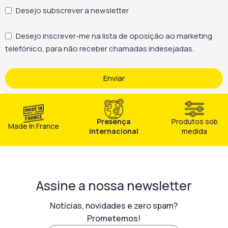
aplica o produto de forma
Desejo subscrever a newsletter
uniforme de baixo para
cima e pode
Desejo inscrever-me na lista de oposição ao marketing
complementar com
telefónico, para não receber chamadas indesejadas.
escovagem leve, se
necessário. Desta forma,
garante uma intervenção
Enviar
eficaz em diferentes
contextos de obra. Por
fim, a aplicação é simples e
controlada. O utilizador
Presença
Produtos sob
aplica o produto de forma
Made In France
internacional
medida
uniforme de baixo para
cima e pode
complementar com
escovagem leve, se
necessário. Desta forma,
Assine a nossa newsletter
garante uma intervenção
eficaz em diferentes
Notícias, novidades e zero spam?
contextos de obra.
Prometemos!