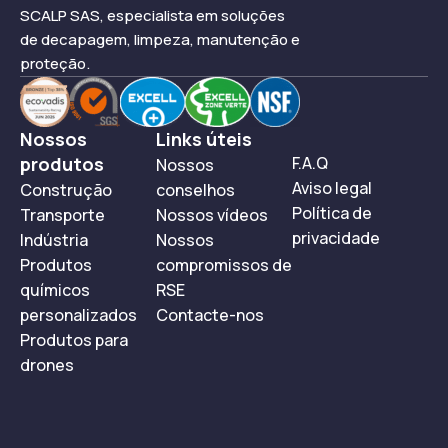
SCALP SAS, especialista em soluções
de decapagem, limpeza, manutenção e
proteção.
Nossos
Links úteis
produtos
F.A.Q
Nossos
Aviso legal
Construção
conselhos
Política de
Transporte
Nossos vídeos
privacidade
Indústria
Nossos
Produtos
compromissos de
químicos
RSE
personalizados
Contacte-nos
Produtos para
drones