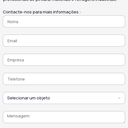
homogéneo. Este produto
reduz o impacto ambiental
de limpeza e renovação de
e adapta-se a
Contacte-nos para mais informações :
fachadas dispensa, na
intervenções com
maioria dos casos, o
exigências ecológicas. Por
enxaguamento. No
fim, o SCALP PIERRE AQUA
entanto, recomenda-se
89 combina desempenho,
enxaguar antes de uma
respeito pelos materiais e
pintura ou aplicação de
manutenção duradoura,
hidrofugante. Assim, o
contribuindo para
utilizador reduz o consumo
conservar o valor estético
de água e otimiza o tempo
do património construído.
de intervenção. A fórmula
apresenta um perfil seguro
e ecológico. Não contém
COV e respeita tanto o
utilizador como os
materiais tratados. Além
disso, mantém o aspeto
original das superfícies
após aplicação. Por fim, a
aplicação é simples e
controlada. O utilizador