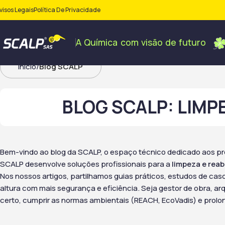
visos Legais
Política De Privacidade
A
Química
com
visão
de
futuro
Início
Blog SCALP
BLOG SCALP: LIMP
Bem-vindo ao blog da SCALP, o espaço técnico dedicado aos prof
SCALP desenvolve soluções profissionais para a
limpeza e reab
Nos nossos artigos, partilhamos guias práticos, estudos de c
altura com mais segurança e eficiência. Seja gestor de obra, a
certo, cumprir as normas ambientais (REACH, EcoVadis) e prolon