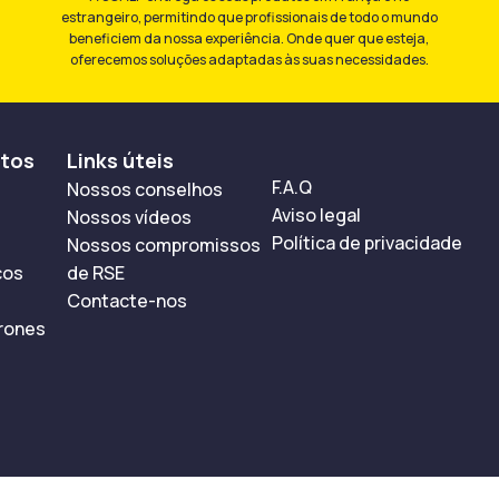
estrangeiro, permitindo que profissionais de todo o mundo
beneficiem da nossa experiência. Onde quer que esteja,
oferecemos soluções adaptadas às suas necessidades.
utos
Links úteis
F.A.Q
Nossos conselhos
Aviso legal
Nossos vídeos
Política de privacidade
Nossos compromissos
cos
de RSE
Contacte-nos
rones