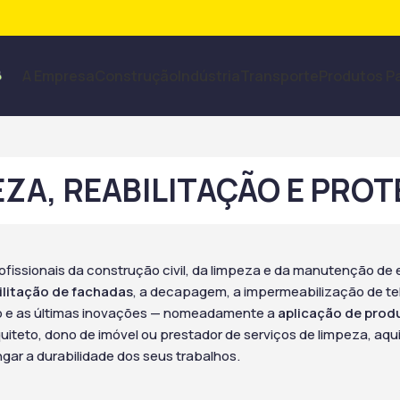
A Empresa
Construção
Indústria
Transporte
Produtos P
EZA, REABILITAÇÃO E PRO
issionais da construção civil, da limpeza e da manutenção de ed
ilitação de fachadas
, a decapagem, a impermeabilização de tel
aso e as últimas inovações — nomeadamente a
aplicação de prod
rquiteto, dono de imóvel ou prestador de serviços de limpeza, a
gar a durabilidade dos seus trabalhos.