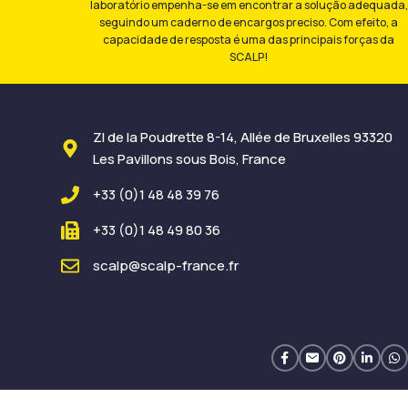
laboratório empenha-se em encontrar a solução adequada,
seguindo um caderno de encargos preciso. Com efeito, a
capacidade de resposta é uma das principais forças da
SCALP!
ZI de la Poudrette 8-14, Allée de Bruxelles 93320
Les Pavillons sous Bois, France
+33 (0)1 48 48 39 76
+33 (0)1 48 49 80 36
scalp@scalp-france.fr