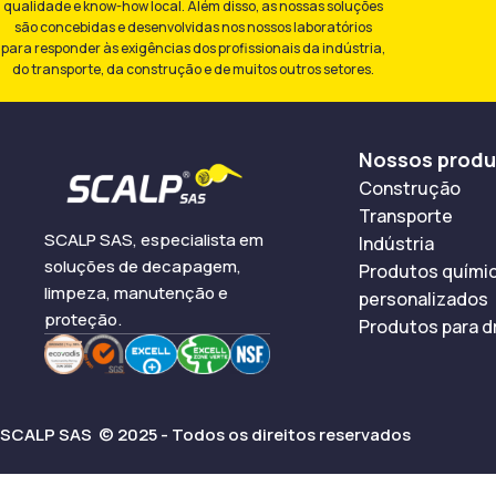
qualidade e know-how local. Além disso, as nossas soluções
são concebidas e desenvolvidas nos nossos laboratórios
para responder às exigências dos profissionais da indústria,
do transporte, da construção e de muitos outros setores.
Nossos prod
Construção
Transporte
SCALP SAS, especialista em
Indústria
soluções de decapagem,
Produtos quími
limpeza, manutenção e
personalizados
proteção.
Produtos para d
SCALP SAS © 2025 - Todos os direitos reservados