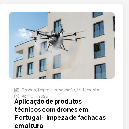
Drones
,
limpeza
,
renovação
,
tratamento
Abr 16 — 2026
Aplicação de produtos
técnicos com drones em
Portugal: limpeza de fachadas
em altura