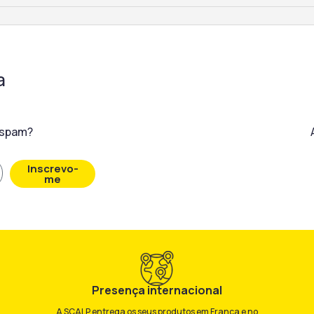
a
o spam?
Inscrevo-
me
Presença internacional
A SCALP entrega os seus produtos em França e no