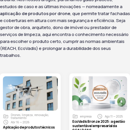
estudos de caso e as últimas inovações — nomeadamente a
aplicação de produtos por drone
, que permite tratar fachadas
e coberturas em altura com mais segurança e eficiência. Seja
gestor de obra, arquiteto, dono de imóvel ou prestador de
serviços de limpeza, aqui encontra o conhecimento necessário
para escolher o produto certo, cumprir as normas ambientais
(REACH, EcoVadis) e prolongar a durabilidade dos seus
trabalhos.
Drones
,
limpeza
,
renovação
,
empresa
Ago 11 — 2025
tratamento
EcoVadis Bronze 2025 : a gestão
Abr 16 — 2026
sustentável empresarial da
Aplicação de produtos técnicos