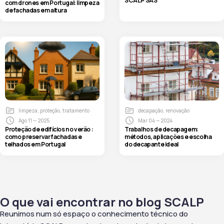
SCALP SAS
com drones em Portugal: limpeza
de fachadas em altura
limpeza
,
proteção
,
tratamento
decapação
,
renovação
Ago 11 — 2025
Mar 04 — 2024
Proteção de edifícios no verão :
Trabalhos de decapagem:
como preservar fachadas e
métodos, aplicações e escolha
telhados em Portugal
do decapante ideal
O que vai encontrar no blog SCALP
Reunimos num só espaço o conhecimento técnico do