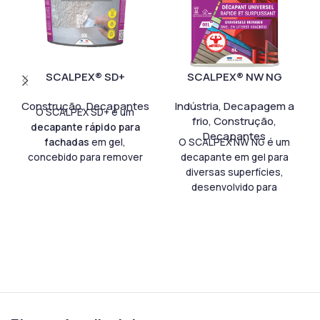
SCALPEX® SD+
SCALPEX® NW NG
Construção
,
Decapantes
Indústria
,
Decapagem a
O SCALPEX SD+ é um
frio
,
Construção
,
decapante rápido para
Decapantes
fachadas
em gel,
O SCALPEX NW NG é um
concebido para remover
decapante em gel para
tintas,
diversas superfícies,
impermeabilizantes, RPE,
desenvolvido para
colas, vernizes e graffiti
profissionais da
com elevada eficácia.
renovação. Remove
Assim, oferece uma
eficazmente tintas,
alternativa moderna aos
vernizes e velaturas em
decapantes tradicionais e
madeira, metal, zinco,
adapta-se a gesso, betão,
betão e pedra. Graças à
pedra, tijolo, madeira e
sua fórmula em gel, adere
rebocos minerais. Além
às superfícies verticais e