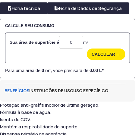
Ficha técnica
Ficha de Dados de Segurança
CALCULE SEU CONSUMO
Sua área de superfície é
m²
CALCULAR →
Para uma área de
0
m²
, você precisará de
0.00
L*
BENEFÍCIOS
INSTRUÇÕES DE USO
USO ESPECÍFICO
Proteção anti-graffiti incolor de última geração.
Fórmula à base de água.
Isenta de COV.
Mantém a respirabilidade do suporte.
Dispensa primário de aderência.