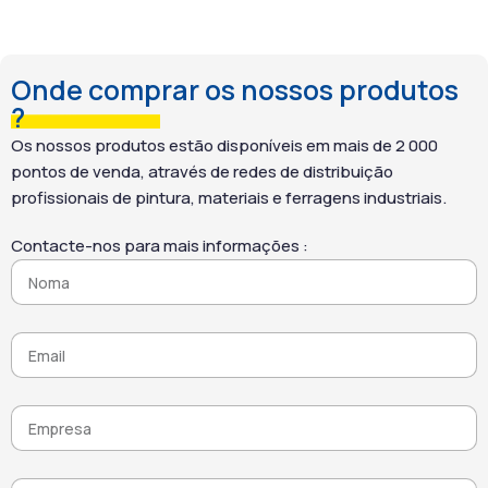
superfície fica pronta para
para ajustar o tempo de
lixar ou repintar, sem
ação e garantir um
necessidade de
resultado eficaz em cada
enxaguamento.
Onde comprar os nossos produtos
suporte.
?
Além disso, a fórmula não
contém diclorometano,
Os nossos produtos estão disponíveis em mais de 2 000
NMP, NEP nem fosfatos,
pontos de venda, através de redes de distribuição
oferecendo uma
profissionais de pintura, materiais e ferragens industriais.
alternativa mais segura
sem comprometer a
Contacte-nos para mais informações :
eficácia. Por fim, adapta-
se a trabalhos no interior e
no exterior, tornando cada
projeto de renovação mais
rápido, eficiente e seguro.