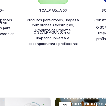
D+
SCALP AQUA 03
SC
pantes
Produtos para drones
,
Limpeza
Const
 é um
com drones
,
Construção
,
O SCA
o para
Produtos de Limpeza
O SCALP AQUA 03 é um
limp
oncebido
limpador universal e
profi
ntas,
desengordurante profissional
concent
RPE, colas,
de alto desempenho. Além
para a li
om elevada
disso, facilita a limpeza e a
de const
erece uma
lavagem de todas as
Alé
rna aos
superfícies sintéticas na
eficazme
ionais e
construção, tanto no interior
laitânci
, betão,
como no exterior.
outras mar
a e rebocos
obra. Est
 o produto
Este limpador universal
adapta-
minutos,
apresenta uma fórmula sem
limpeza 
mento, o
Proteção de edifíc
amoníaco, sem ácidos e sem
pavimen
balhos de
cloro. Assim, adapta-se com
verão : como pres
11