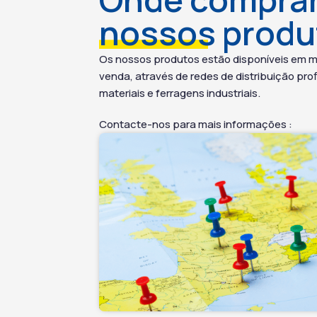
degradação de 80 a 85% em 28
nossos produ
dias. Além disso, apresenta
baixo teor de COV e possui
certificação «EXCELL Zona
Os nossos produtos estão disponíveis em m
Verde», o que reforça o seu
venda, através de redes de distribuição prof
perfil sustentável. O produto
materiais e ferragens industriais.
destaca-se pelo seu forte
poder desengordurante e pela
Contacte-nos para mais informações :
sua versatilidade de utilização.
Pode ser aplicado puro ou
diluído entre 5 e 50%,
permitindo ajustar a ação
conforme o nível de sujidade.
Por fim, este detergente para
superfícies alimentares
adapta-se a setores como
restauração, hotelaria e
indústria alimentar. Assim,
contribui para uma limpeza