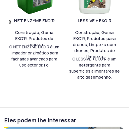
NET ENZYME EKO’R
LESSIVE + EKO’R
Construção
,
Gama
Construção
,
Gama
EKO'R
,
Produtos de
EKO'R
,
Produtos para
Limpeza
drones
,
Limpeza com
O NET ENZYME EKO'R é um
drones
,
Produtos de
limpador enzimático para
Limpeza
fachadas avançado para
O LESSIVE + EKO'R é um
uso exterior. Foi
detergente para
desenvolvido para a
superfícies alimentares de
manutenção de fachadas,
alto desempenho,
coberturas, paredes e
concebido para limpeza e
pavimentos expostos a
desengorduramento
sujidade de origem
profissional. Além disso,
orgânica. Além disso, atua
este produto garante uma
sobre verdetes, algas e
ação eficaz em todas as
outros depósitos verdes.
superfícies em contacto
Eles podem lhe interessar
Este tratamento
com alimentos,
enzimático combina
assegurando elevados