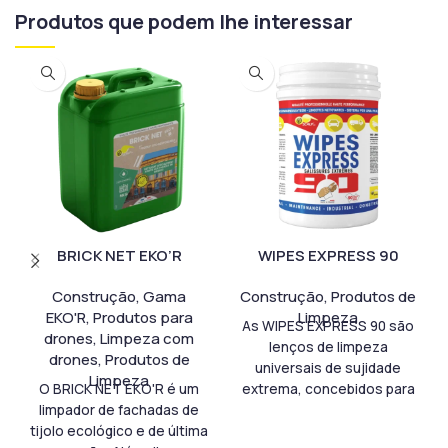
Produtos que podem lhe interessar
BRICK NET EKO’R
WIPES EXPRESS 90
Construção
,
Gama
Construção
,
Produtos de
EKO'R
,
Produtos para
Limpeza
As WIPES EXPRESS 90 são
drones
,
Limpeza com
lenços de limpeza
drones
,
Produtos de
universais de sujidade
Limpeza
O BRICK NET EKO'R é um
extrema, concebidos para
limpador de fachadas de
uma limpeza rápida e
tijolo ecológico e de última
prática em contexto