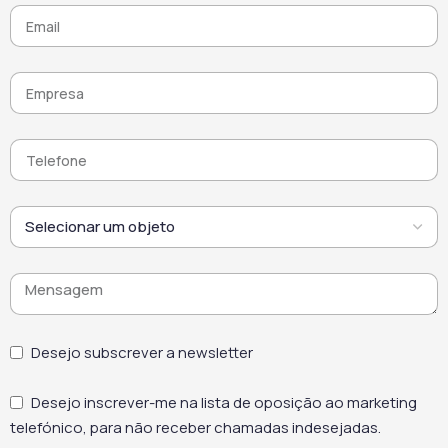
uniforme ao longo do
tempo. Por fim, este
limpador de fachadas de
tijolo combina
desempenho,
versatilidade e respeito
pelos materiais,
oferecendo uma solução
fiável para a manutenção
de superfícies em
ambientes exigentes.
Desejo subscrever a newsletter
Desejo inscrever-me na lista de oposição ao marketing
telefónico, para não receber chamadas indesejadas.