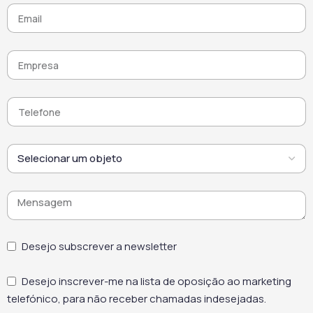
com as normas
uniforme ao longo do
profissionais.
tempo. Por fim, este
limpador de fachadas de
tijolo combina
desempenho,
versatilidade e respeito
pelos materiais,
oferecendo uma solução
fiável para a manutenção
de superfícies em
ambientes exigentes.
Desejo subscrever a newsletter
Desejo inscrever-me na lista de oposição ao marketing
telefónico, para não receber chamadas indesejadas.