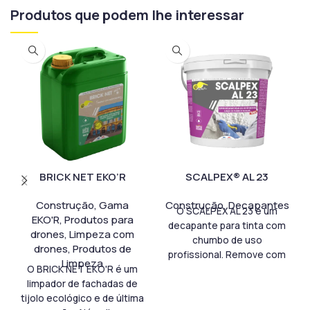
Produtos que podem lhe interessar
BRICK NET EKO’R
SCALPEX® AL 23
Construção
,
Gama
Construção
,
Decapantes
O SCALPEX AL 23 é um
EKO'R
,
Produtos para
decapante para tinta com
drones
,
Limpeza com
chumbo de uso
drones
,
Produtos de
profissional. Remove com
Limpeza
O BRICK NET EKO'R é um
segurança tintas com
limpador de fachadas de
chumbo e revestimentos
tijolo ecológico e de última
com silicato ou amianto,