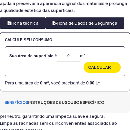
ajuda a preservar a aparência original dos materiais e prolonga
a qualidade estética das superfícies.
Ficha técnica
Ficha de Dados de Segurança
CALCULE SEU CONSUMO
Sua área de superfície é
m²
CALCULAR →
Para uma área de
0
m²
, você precisará de
0.00
L*
BENEFÍCIOS
INSTRUÇÕES DE USO
USO ESPECÍFICO
pH neutro, garantindo uma limpeza suave e segura.
Limpa as fachadas sem os inconvenientes associados ao