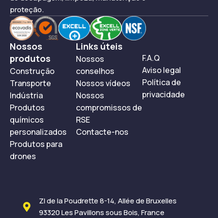
proteção.
Nossos
Links úteis
produtos
F.A.Q
Nossos
Aviso legal
Construção
conselhos
Política de
Transporte
Nossos vídeos
privacidade
Indústria
Nossos
Produtos
compromissos de
químicos
RSE
personalizados
Contacte-nos
Produtos para
drones
ZI de la Poudrette 8-14, Allée de Bruxelles
93320 Les Pavillons sous Bois, France