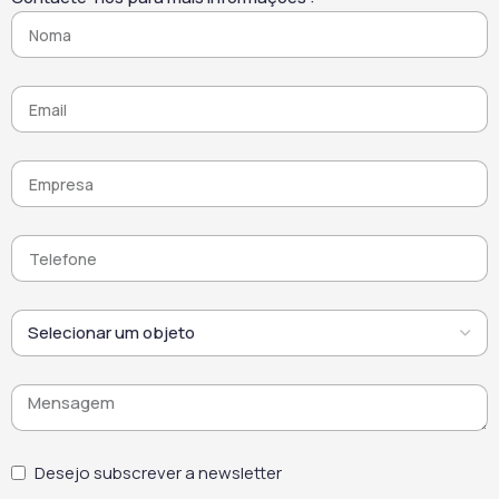
ideal para remover chumbo
aplica-se em ambientes
e amianto de forma eficaz,
urbanos sujeitos à
segura e em conformidade
poluição e às sujidades
com as normas
orgânicas. Desta forma,
profissionais.
oferece uma solução de
limpeza duradoura e mais
responsável.
Desejo subscrever a newsletter