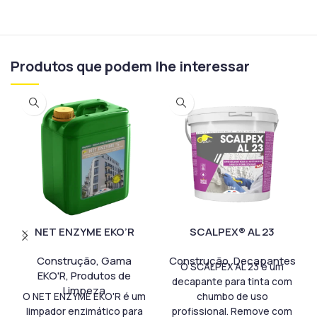
Produtos que podem lhe interessar
NET ENZYME EKO’R
SCALPEX® AL 23
Construção
,
Gama
Construção
,
Decapantes
O SCALPEX AL 23 é um
EKO'R
,
Produtos de
decapante para tinta com
Limpeza
O NET ENZYME EKO'R é um
chumbo de uso
limpador enzimático para
profissional. Remove com