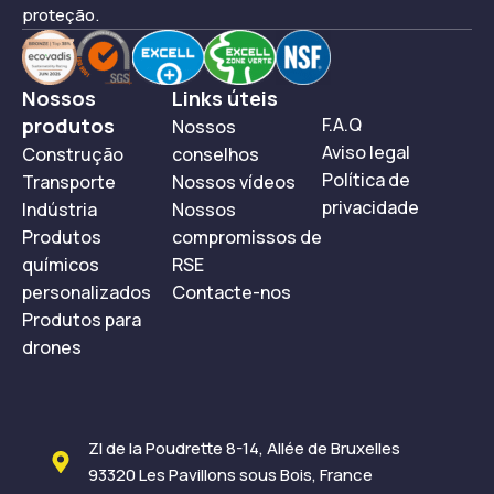
proteção.
Nossos
Links úteis
produtos
F.A.Q
Nossos
Aviso legal
Construção
conselhos
Política de
Transporte
Nossos vídeos
privacidade
Indústria
Nossos
Produtos
compromissos de
químicos
RSE
personalizados
Contacte-nos
Produtos para
drones
ZI de la Poudrette 8-14, Allée de Bruxelles
93320 Les Pavillons sous Bois, France