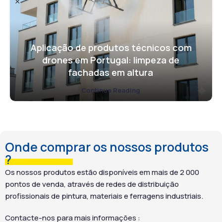
torna-se rápida e eficaz.
mais tempo. Assim,
Além disso, atua sobre
garante viaturas limpas e
gordura, resíduos de
brilhantes a cada lavagem.
combustível, marcas
Além disso, respeita os
Aplicação de produtos técnicos com
pretas, pó e insetos.
acabamentos delicados,
drones em Portugal: limpeza de
Contudo, não agride
como baguetes,
fachadas em altura
guarnições, cromados,
cromados, frisos de
jantes de alumínio nem
alumínio e juntas. Contudo,
Continue Reading
vedantes. Por fim, deixa os
nunca deve secar sobre a
veículos limpos e
carroçaria. Por fim,
brilhantes após a lavagem.
proporciona superfícies
impecáveis após o
enxaguamento.
Onde comprar os nossos produtos
?
Os nossos produtos estão disponíveis em mais de 2 000
pontos de venda, através de redes de distribuição
profissionais de pintura, materiais e ferragens industriais.
Contacte-nos para mais informações :