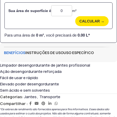
Sua área de superfície é
m²
CALCULAR →
Para uma área de
0
m²
, você precisará de
0.00
L*
BENEFÍCIOS
INSTRUÇÕES DE USO
USO ESPECÍFICO
Limpador desengordurante de jantes profissional
Ação desengordurante reforçada
Fácil de usar e rápido
Elevado poder desengordurante
Sem ácido e sem solventes
Categorias:
Jantes
,
Transporte
Compartilhar :
*Os valores de rendimento são fornecidos apenas para fins informativos. Esses dados são
usados ​​para estimar o custo dos projetos. Não são de forma alguma contratuais; somente