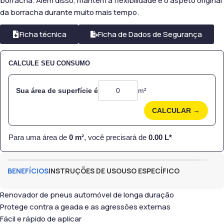
borracha. Além disso, mantém a flexibilidade e o aspeto original
da borracha durante muito mais tempo.
Ficha técnica
Ficha de Dados de Segurança
CALCULE SEU CONSUMO
Sua área de superfície é
m²
CALCULAR →
Para uma área de
0
m²
, você precisará de
0.00
L*
BENEFÍCIOS
INSTRUÇÕES DE USO
USO ESPECÍFICO
Renovador de pneus automóvel de longa duração
Protege contra a geada e as agressões externas
Fácil e rápido de aplicar