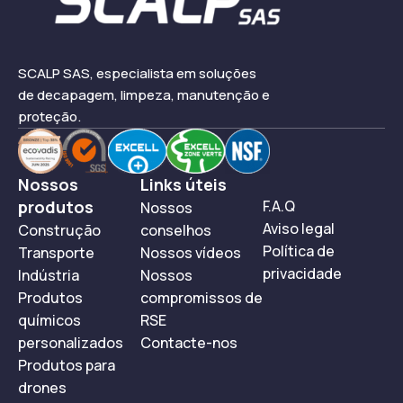
SCALP SAS, especialista em soluções
de decapagem, limpeza, manutenção e
proteção.
Nossos
Links úteis
produtos
F.A.Q
Nossos
Aviso legal
Construção
conselhos
Política de
Transporte
Nossos vídeos
privacidade
Indústria
Nossos
Produtos
compromissos de
químicos
RSE
personalizados
Contacte-nos
Produtos para
drones